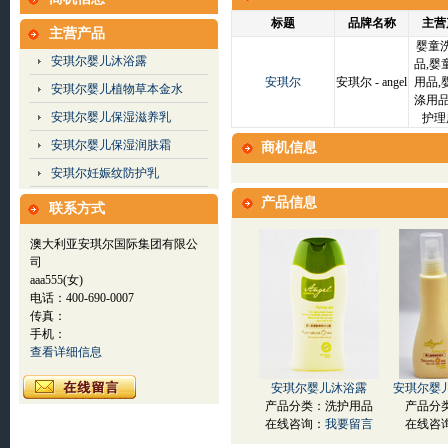
标题
品牌名称
主营
主营产品
婴童
安琪尔婴儿沐浴露
品,婴
安琪尔
安琪尔 - angel
用品,
安琪尔婴儿植物草本金水
涤用品
安琪尔婴儿保湿滋养乳
护理
安琪尔婴儿保湿润肤霜
商机信息
安琪尔妊娠纹防护乳
产品信息
联系方式
澳大利亚安琪尔国际集团有限公
司
aaa555(女)
电话：400-690-0007
传真：
手机：
查看详细信息
安琪尔婴儿沐浴露
安琪尔婴
产品分类：洗护用品
产品分
在线咨询：
我要留言
在线咨