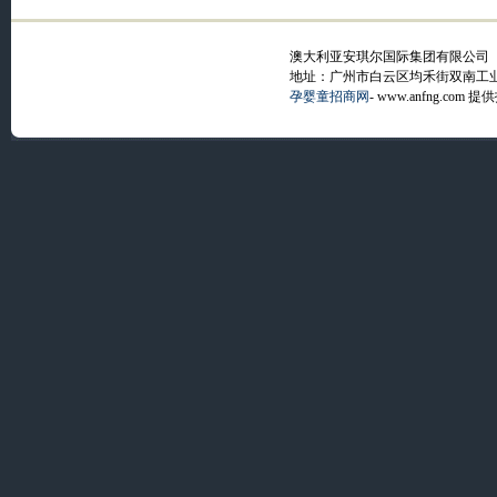
澳大利亚安琪尔国际集团有限公司
地址：广州市白云区均禾街双南工
孕婴童招商网
- www.anfng.com 