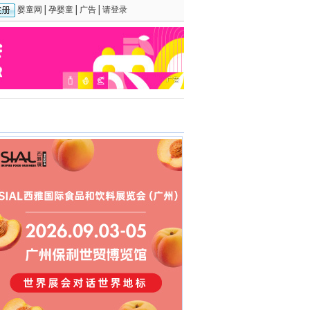
婴童网
│
孕婴童
│
广告
│
请登录