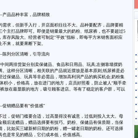
。
产品品种丰富，品牌精致
需求，但新手入行，开店面积往往不大。品种要配齐，品牌要精
三个主打品牌即可。即便是销量最大的奶粉、纸尿裤，也不要超过5
，库存风险大。经营者可制定“平效”指标，即每平方米销售面积应
上不来，就要果断下架。
陈列分区清晰，引导流向
●
●
中间两排货架分别卖保健品、食品和日用品、玩具;左侧靠墙摆奶
●
裤。这样分区清晰，相关联的产品就近摆放是基本原则;纸尿裤是必
经过保健品、玩具等非必需品，增加高利润产品的购买机会;奶粉集
●
品体积小，价格高，放在进门的地方，店员好照看，防止被人“顺手牵
●
尿裤放在最显眼的地方，吸引顾客进店。等有了稳定的客户群，可以
●
●
●
促销赠品要有“价值感”
●
过，促销门槛要合适，过高显得没有诚意，过低则投入太大。母
●
金额后送赠品，赠品选择要有技巧。奶粉、保健品有保质期，当保
清，比如买三罐新鲜日期的奶粉，赠一罐老日期的奶粉。还可选择
具也是常见的赠品，它们成本低，价值感高。