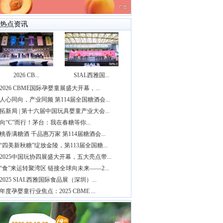
热点资讯
2026 CB...
SIAL西雅国...
2026 CBME国际孕婴童展盛大开幕，...
人心同向，产业同频 第114届全国糖酒会...
拓新局 | 第十六届中国玩具婴童产业大会...
向“C”而行！茅台：我在春糖等你...
桃香满糖酒 千品惠万家 第114届糖酒会...
“四美新秋糖”绽放金陵，第113届全国糖...
2025中国玩协四展盛大开幕，五大亮点带...
“食”来运转聚湾区 链接全球向未来——2...
2025 SIAL西雅国际食品展（深圳）...
年度孕婴童行业焦点：2025 CBME ...