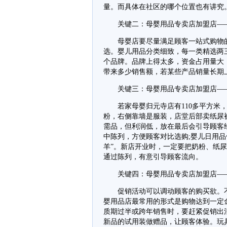
量。而具体在社区的哪个位置也有讲究
关键二：母婴用品专卖店加盟店——
母婴店要尽量满足顾客一站式购物的
选。婴儿用品分类细致，每一类精选两
个品牌。品牌上得太多，资金占用量大
带来多少销售额，若某些产品销量长期
关键三：母婴用品专卖店加盟店——
若家母婴归元寺店有110多平方米，
粉，右侧靠墙是服装，店堂后部卖纸尿
需品，但利润低，放在最后会引导顾客
中陈列，方便顾客对比选购;婴儿日用
羊”。新店开业时，一定要把奶粉、纸
通过陈列，有意引导顾客流向。
关键四：母婴用品专卖店加盟店——
促销活动可以调动顾客的购买欲。不
婴用品店最常用的形式是购物达到一定
质期过半或跨年销售时，要赶紧促销出
新品的试用装做赠品，让顾客体验。玩