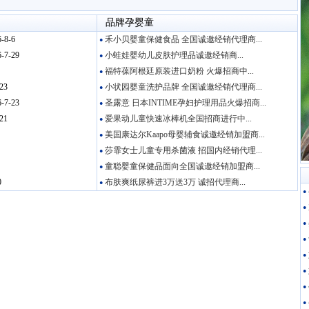
品牌孕婴童
-8-6
禾小贝婴童保健食品 全国诚邀经销代理商...
●
-7-29
小蛙娃婴幼儿皮肤护理品诚邀经销商...
●
福特葆阿根廷原装进口奶粉 火爆招商中...
●
23
小状园婴童洗护品牌 全国诚邀经销代理商...
●
-7-23
圣露意 日本INTIME孕妇护理用品火爆招商...
●
21
爱果动儿童快速冰棒机全国招商进行中...
●
美国康达尔Kaapo母婴辅食诚邀经销加盟商...
●
莎霏女士儿童专用杀菌液 招国内经销代理...
●
童聪婴童保健品面向全国诚邀经销加盟商...
●
0
布肤爽纸尿裤进3万送3万 诚招代理商...
●
●
●
●
●
●
●
●
●