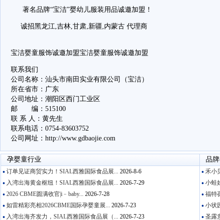
著名品牌“宝洁”婴幼儿服装用品诚邀加盟！
诚招黑龙江,吉林,甘肃,新疆,内蒙古 代理商
宝洁婴童服饰诚邀加盟宝洁婴童服饰诚邀加盟
联系我们
公司名称：汕头市南田实业有限公司（宝洁）
所在省市：广东
公司地址：潮阳区西门工业区
邮 编：515100
联 系 人：黄先生
联系电话：0754-83603752
公司网址：http://www.gdbaojie.com
孕婴童行业
品牌
订单见证商贸实力！SIAL西雅国际食品展...
2026-8-6
禾小贝
●
●
入湾出海黄金枢纽！SIAL西雅国际食品展...
2026-7-29
小蛙娃
●
●
2026 CBME圆满收官|i﹣baby...
2026-7-28
福特葆
●
●
如雷精彩亮相2026CBME国际孕婴童展...
2026-7-23
小状园
●
●
入湾出海齐发力，SIAL西雅国际食品展（...
2026-7-23
圣露意
●
●