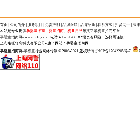
首页
|
公司简介
|
服务项目
|
免责声明
|
品牌营销
|
品牌招商
|
联系方式
|
招贤纳士
|
法律
本站是专业提供
孕婴童招商
、
婴童招商
、
婴儿用品
等其它
孕婴童
招商平台
孕婴童招商网
- www.anfng.com 电话:400-920-8818 “投资有风险，选择需谨慎”
上海雎旺信息科技有限公司--旗下网站：孕婴童招商网
孕婴童招商网
-
孕婴童
行业网络传媒 © 2008-2021 版权所有
沪ICP备17042205号-7