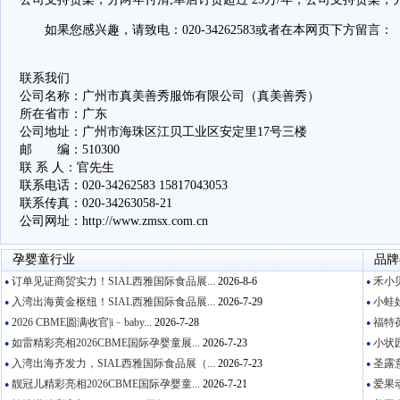
如果您感兴趣，请致电：020-34262583或者在本网页下方留言：
联系我们
公司名称：广州市真美善秀服饰有限公司（真美善秀）
所在省市：广东
公司地址：广州市海珠区江贝工业区安定里17号三楼
邮 编：510300
联 系 人：官先生
联系电话：020-34262583 15817043053
联系传真：020-34263058-21
公司网址：http://www.zmsx.com.cn
孕婴童行业
品牌
订单见证商贸实力！SIAL西雅国际食品展...
2026-8-6
禾小贝
●
●
入湾出海黄金枢纽！SIAL西雅国际食品展...
2026-7-29
小蛙娃
●
●
2026 CBME圆满收官|i﹣baby...
2026-7-28
福特葆
●
●
如雷精彩亮相2026CBME国际孕婴童展...
2026-7-23
小状园
●
●
入湾出海齐发力，SIAL西雅国际食品展（...
2026-7-23
圣露意
●
●
靓冠儿精彩亮相2026CBME国际孕婴童...
2026-7-21
爱果动
●
●