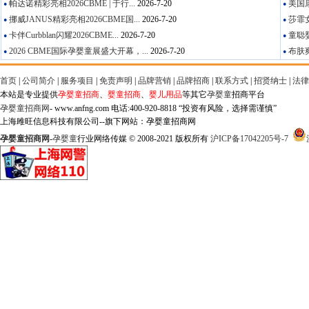
帕达诺精彩亮相2026CBME | 于行...
2026-7-20
美国康
●
●
挪威JANUS精彩亮相2026CBME国...
2026-7-20
莎霏女
●
●
卡伴Curbblan闪耀2026CBME...
2026-7-20
童聪婴
●
●
2026 CBME国际孕婴童展盛大开幕，...
2026-7-20
布肤爽
●
●
首页
|
公司简介
|
服务项目
|
免责声明
|
品牌营销
|
品牌招商
|
联系方式
|
招贤纳士
|
法律
本站是专业提供
孕婴童招商
、
婴童招商
、
婴儿用品
等其它
孕婴童
招商平台
孕婴童招商网
- www.anfng.com 电话:400-920-8818 “投资有风险，选择需谨慎”
上海雎旺信息科技有限公司--旗下网站：孕婴童招商网
孕婴童招商网
-
孕婴童
行业网络传媒 © 2008-2021 版权所有
沪ICP备17042205号-7