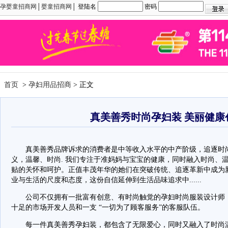
孕婴童招商网
│
婴童招商网
│ 登陆名
密码
首页
>
孕妇用品招商
> 正文
真美善秀时尚孕妇装 美丽健康
真美善秀品牌诉求的消费者是中等收入水平的中产阶级，追逐时尚
义，温馨、时尚. 我们专注于准妈妈与宝宝的健康，同时融入时尚、
贴的关怀和呵护。正值丰茂年华的她们在突破传统、追逐革新中成为
业与生活的尺度和态度，这份自信延伸到生活品味追求中......
公司不仅拥有一批富有创意、有时尚触觉的孕妇时尚服装设计师，
十足的市场开发人员和一支 “一切为了顾客服务”的客服队伍。
每一件真美善秀孕妇装，都包含了无限爱心，同时又融入了时尚温