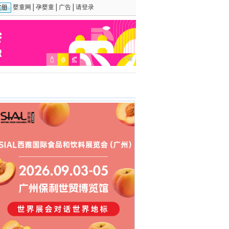
婴童网
│
孕婴童
│
广告
│
请登录