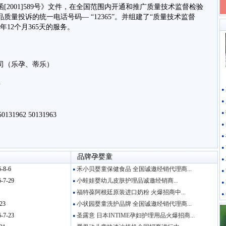
001]589号》文件，在全国范围内开通和推广质量技术监督检验
量投诉的统一电话号码— “12365”。并组建了“质量技术监督
年12个月365天的服务。
司（乐孕、蒂乐）
号
●
●
●
0131962 50131963
●
●
●
品牌孕婴童
●
-8-6
禾小贝婴童保健食品 全国诚邀经销代理商...
●
●
-7-29
小蛙娃婴幼儿皮肤护理品诚邀经销商...
●
●
福特葆阿根廷原装进口奶粉 火爆招商中...
●
●
23
小状园婴童洗护品牌 全国诚邀经销代理商...
●
-7-23
圣露意 日本INTIME孕妇护理用品火爆招商...
●