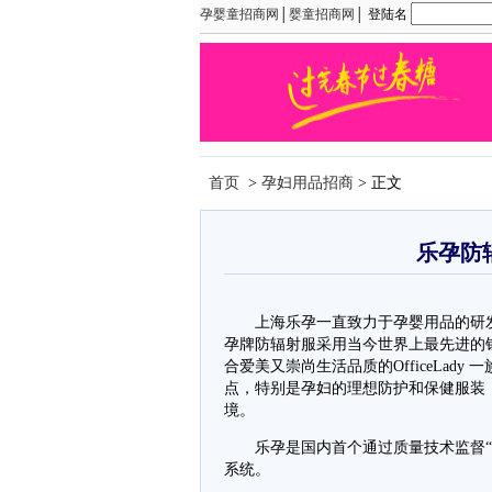
孕婴童招商网
│
婴童招商网
│ 登陆名
首页
>
孕妇用品招商
> 正文
乐孕防
上海乐孕一直致力于孕婴用品的研发
孕牌防辐射服采用当今世界上最先进的
合爱美又崇尚生活品质的OfficeLa
点，特别是孕妇的理想防护和保健服装
境。
乐孕是国内首个通过质量技术监督“12
系统。