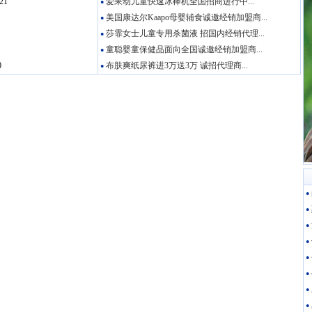
21
爱果动儿童快速冰棒机全国招商进行中...
●
美国康达尔Kaapo母婴辅食诚邀经销加盟商...
●
莎霏女士儿童专用杀菌液 招国内经销代理...
●
童聪婴童保健品面向全国诚邀经销加盟商...
●
0
布肤爽纸尿裤进3万送3万 诚招代理商...
●
●
●
●
●
●
●
●
●