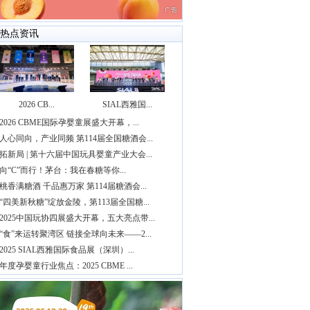
热点资讯
2026 CB...
SIAL西雅国...
2026 CBME国际孕婴童展盛大开幕，...
人心同向，产业同频 第114届全国糖酒会...
拓新局 | 第十六届中国玩具婴童产业大会...
向“C”而行！茅台：我在春糖等你...
桃香满糖酒 千品惠万家 第114届糖酒会...
“四美新秋糖”绽放金陵，第113届全国糖...
2025中国玩协四展盛大开幕，五大亮点带...
“食”来运转聚湾区 链接全球向未来——2...
2025 SIAL西雅国际食品展（深圳）...
年度孕婴童行业焦点：2025 CBME ...