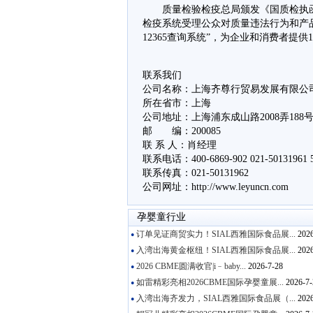
质量检验检疫总局颁发《国质检执函[2
检疫系统受理公众对质量违法行为和产品质
12365查询系统”，为企业和消费者提供1
联系我们
公司名称：上海齐尊行贸易发展有限公
所在省市：上海
公司地址：上海浦东成山路2008弄188
邮 编：200085
联 系 人：肖经理
联系电话：400-6869-902 021-50131961 5
联系传真：021-50131962
公司网址：http://www.leyuncn.com
孕婴童行业
订单见证商贸实力！SIAL西雅国际食品展...
2026
●
入湾出海黄金枢纽！SIAL西雅国际食品展...
2026
●
2026 CBME圆满收官|i﹣baby...
2026-7-28
●
如雷精彩亮相2026CBME国际孕婴童展...
2026-7-
●
入湾出海齐发力，SIAL西雅国际食品展（...
2026
●