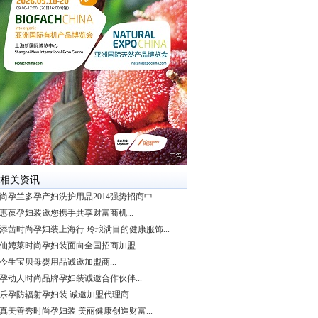
相关资讯
尚孕兰多孕产妇洗护用品2014强势招商中...
惠葆孕妇装邀您携手共享财富商机...
添茜时尚孕妇装上海行 玲琅满目的健康服饰...
仙娉莱时尚孕妇装面向全国招商加盟...
今生宝贝母婴用品诚邀加盟商...
孕动人时尚品牌孕妇装诚邀合作伙伴...
乐孕防辐射孕妇装 诚邀加盟代理商...
真美善秀时尚孕妇装 美丽健康创造财富...