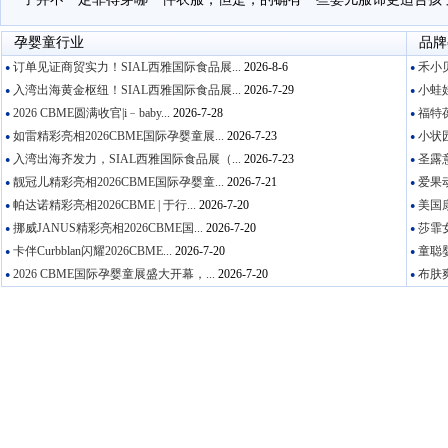
孕婴童行业
品牌
订单见证商贸实力！SIAL西雅国际食品展...
2026-8-6
禾小贝
●
●
入湾出海黄金枢纽！SIAL西雅国际食品展...
2026-7-29
小蛙娃
●
●
2026 CBME圆满收官|i﹣baby...
2026-7-28
福特葆
●
●
如雷精彩亮相2026CBME国际孕婴童展...
2026-7-23
小状园
●
●
入湾出海齐发力，SIAL西雅国际食品展（...
2026-7-23
圣露意
●
●
靓冠儿精彩亮相2026CBME国际孕婴童...
2026-7-21
爱果动
●
●
帕达诺精彩亮相2026CBME | 于行...
2026-7-20
美国康
●
●
挪威JANUS精彩亮相2026CBME国...
2026-7-20
莎霏女
●
●
卡伴Curbblan闪耀2026CBME...
2026-7-20
童聪婴
●
●
2026 CBME国际孕婴童展盛大开幕，...
2026-7-20
布肤爽
●
●