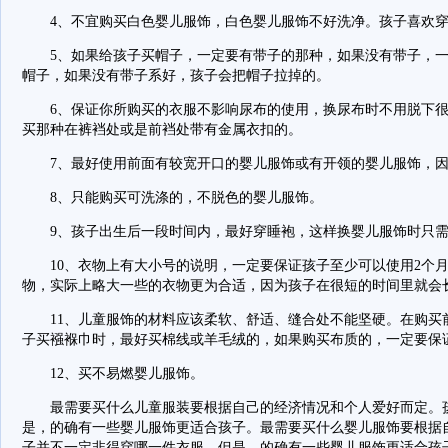
4、不宜购买白色婴儿服饰，白色婴儿服饰不好洗净。孩子喜欢穿
5、如果给孩子买帽子，一定要有带子的那种，如果没有带子，一
帽子，如果没有带子系好，孩子会把帽子拉掉的。
6、保证你所购买的衣服不影响尿布的使用，换尿布时不用脱下很
买那种在裤裆处或是前裆处带有金属衣扣的。
7、最好使用前面有较宽开口的婴儿服饰或有开领的婴儿服饰，因
8、只能购买可洗涤的，不脱色的婴儿服饰。
9、孩子出生后一段时间内，最好穿睡袍，这样换婴儿服饰时只需
10、衣物上有大小号的说明，一定要保证孩子至少可以使用2个月
物，实际上略大一些的衣物更为合适，因为孩子在很短的时间里就会
11、儿童服饰的材料应该柔软、舒适、缝合处不能坚硬。在购买
子买襁褓巾时，最好买棉线或羊毛绒的，如果购买布质的，一定要保
12、买不易燃婴儿服饰。
最需要买什么儿童服装要根据自己的经济情况和个人爱好而定。孩
是，的确有一些婴儿服饰更适合孩子。最需要买什么婴儿服饰要根据
子并不一定非得穿哪一件衣服，但是，的确有一些婴儿服饰更适合孩