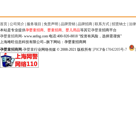
首页
|
公司简介
|
服务项目
|
免责声明
|
品牌营销
|
品牌招商
|
联系方式
|
招贤纳士
|
法律
本站是专业提供
孕婴童招商
、
婴童招商
、
婴儿用品
等其它
孕婴童
招商平台
孕婴童招商网
- www.anfng.com 电话:400-920-8818 “投资有风险，选择需谨慎”
上海雎旺信息科技有限公司--旗下网站：孕婴童招商网
孕婴童招商网
-
孕婴童
行业网络传媒 © 2008-2021 版权所有
沪ICP备17042205号-7