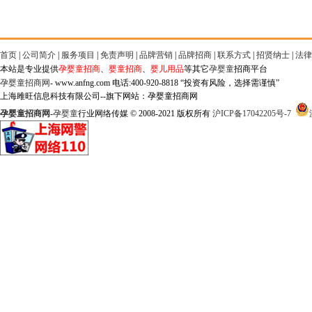
首页
|
公司简介
|
服务项目
|
免责声明
|
品牌营销
|
品牌招商
|
联系方式
|
招贤纳士
|
法律
本站是专业提供
孕婴童招商
、
婴童招商
、
婴儿用品
等其它
孕婴童
招商平台
孕婴童招商网
- www.anfng.com 电话:400-920-8818 “投资有风险，选择需谨慎”
上海雎旺信息科技有限公司--旗下网站：孕婴童招商网
孕婴童招商网
-
孕婴童
行业网络传媒 © 2008-2021 版权所有
沪ICP备17042205号-7