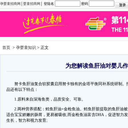
孕婴童招商网
│
婴童招商网
│ 登陆名
密码
首页
>
孕婴童知识
> 正文
为您解读鱼肝油对婴儿
努卡鱼肝油复合软胶囊启用努卡独有的金塔平衡同补系统研制。拒
品还有以下特点：
1.原料来自深海鱼类，品质安全、可靠。
2.两种营养搭配：鳕鱼肝油+金枪鱼油。鳕鱼肝脏提取的鱼肝油被誉
适合宝宝娇嫩的肠胃，更易被吸收;而金枪鱼油富含DHA，促进智力
生长，智力和视力发育;