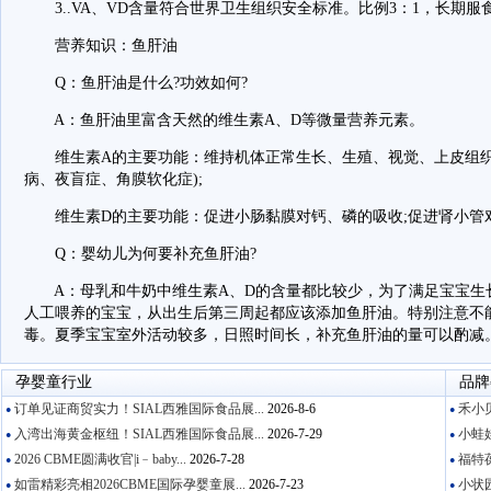
3..VA、VD含量符合世界卫生组织安全标准。比例3：1，长期服
营养知识：鱼肝油
Q：鱼肝油是什么?功效如何?
A：鱼肝油里富含天然的维生素A、D等微量营养元素。
维生素A的主要功能：维持机体正常生长、生殖、视觉、上皮组织
病、夜盲症、角膜软化症);
维生素D的主要功能：促进小肠黏膜对钙、磷的吸收;促进肾小管对
Q：婴幼儿为何要补充鱼肝油?
A：母乳和牛奶中维生素A、D的含量都比较少，为了满足宝宝生
人工喂养的宝宝，从出生后第三周起都应该添加鱼肝油。特别注意不
毒。夏季宝宝室外活动较多，日照时间长，补充鱼肝油的量可以酌减
孕婴童行业
品牌
订单见证商贸实力！SIAL西雅国际食品展...
2026-8-6
禾小贝
●
●
入湾出海黄金枢纽！SIAL西雅国际食品展...
2026-7-29
小蛙娃
●
●
2026 CBME圆满收官|i﹣baby...
2026-7-28
福特葆
●
●
如雷精彩亮相2026CBME国际孕婴童展...
2026-7-23
小状园
●
●