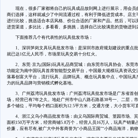
现在，很多厂家都将自己的玩具成品放到网上进行展示，用会员的
商们选择，这样就减少了中间流通过程，有利于降低进货成本。店主
进行比较，挑选适合本店风格、价位合适的厂家和产品。然后，可以
进货渠道，多比比，多看看、多挑挑，选择自己比较满意的货物进到
下面推荐几个有代表性的玩具批发市场：
1、深圳笋岗文具玩具批发市场：是深圳市政府规划建设的重点批
就已达1亿元人民币，市场里玩具交易十分红火。
2、东莞·京九(国际)玩具礼品商贸城：由东莞市玩具协会、东莞
功能定为南中国玩具首席智能型交易平台，中国最大规模玩具资讯交
落幕创富大平台，流行玩具、品牌玩具、概念玩具集中点，中国玩具
力的玩具品牌与营销模式孵化基地。
3、广州荔湾玩具批发市场：广州荔湾玩具批发市场是广东省首创
场，经营已有7年之久。地处广州市中山八路石路基38号一、二层，市场
多个铺位，平均每个档口面积为12.5平方米，交通方便，大小货车可
4、浙江义乌小商品批发市场：由义乌国际商贸城、篁园市场、宾
面积150万平方米，经营商铺5.8万个，经营人员16万人，玩具产销量
价廉，应有尽有,被广大中外客商誉为“小商品王国”“小商品海洋，购物