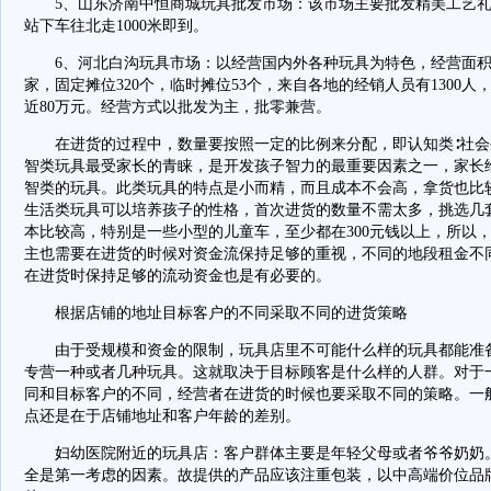
5、山东济南中恒商城玩具批发市场：该市场主要批发精美工艺礼
站下车往北走1000米即到。
6、河北白沟玩具市场：以经营国内外各种玩具为特色，经营面积2.
家，固定摊位320个，临时摊位53个，来自各地的经销人员有1300人
近80万元。经营方式以批发为主，批零兼营。
在进货的过程中，数量要按照一定的比例来分配，即认知类∶社会生活类
智类玩具最受家长的青睐，是开发孩子智力的最重要因素之一，家长
智类的玩具。此类玩具的特点是小而精，而且成本不会高，拿货也比
生活类玩具可以培养孩子的性格，首次进货的数量不需太多，挑选几
本比较高，特别是一些小型的儿童车，至少都在300元钱以上，所以，
主也需要在进货的时候对资金流保持足够的重视，不同的地段租金不
在进货时保持足够的流动资金也是有必要的。
根据店铺的地址目标客户的不同采取不同的进货策略
由于受规模和资金的限制，玩具店里不可能什么样的玩具都能准备
专营一种或者几种玩具。这就取决于目标顾客是什么样的人群。对于
同和目标客户的不同，经营者在进货的时候也要采取不同的策略。一
点还是在于店铺地址和客户年龄的差别。
妇幼医院附近的玩具店：客户群体主要是年轻父母或者爷爷奶奶。
全是第一考虑的因素。故提供的产品应该注重包装，以中高端价位品