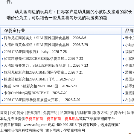
件。
幼儿园周边的玩具店：目标客户是幼儿园的小孩以及接送的家长，
端价位为主，可以结合一些儿童喜闻乐见的动漫类的题
孕婴童行业
品牌
订单见证商贸实力！SIAL西雅国际食品展...
2026-8-6
禾小贝
●
●
入湾出海黄金枢纽！SIAL西雅国际食品展...
2026-7-29
小蛙娃
●
●
2026 CBME圆满收官|i﹣baby...
2026-7-28
福特葆
●
●
如雷精彩亮相2026CBME国际孕婴童展...
2026-7-23
小状园
●
●
入湾出海齐发力，SIAL西雅国际食品展（...
2026-7-23
圣露意
●
●
靓冠儿精彩亮相2026CBME国际孕婴童...
2026-7-21
爱果动
●
●
帕达诺精彩亮相2026CBME | 于行...
2026-7-20
美国康
●
●
挪威JANUS精彩亮相2026CBME国...
2026-7-20
莎霏女
●
●
卡伴Curbblan闪耀2026CBME...
2026-7-20
童聪婴
●
●
2026 CBME国际孕婴童展盛大开幕，...
2026-7-20
布肤爽
●
●
首页
|
公司简介
|
服务项目
|
免责声明
|
品牌营销
|
品牌招商
|
联系方式
|
招贤纳士
|
法律
本站是专业提供
孕婴童招商
、
婴童招商
、
婴儿用品
等其它
孕婴童
招商平台
孕婴童招商网
- www.anfng.com 电话:400-920-8818 “投资有风险，选择需谨慎”
上海雎旺信息科技有限公司--旗下网站：孕婴童招商网