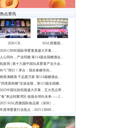
热点资讯
2026 CB...
SIAL西雅国...
2026 CBME国际孕婴童展盛大开幕，...
人心同向，产业同频 第114届全国糖酒会...
拓新局 | 第十六届中国玩具婴童产业大会...
向“C”而行！茅台：我在春糖等你...
桃香满糖酒 千品惠万家 第114届糖酒会...
“四美新秋糖”绽放金陵，第113届全国糖...
2025中国玩协四展盛大开幕，五大亮点带...
“食”来运转聚湾区 链接全球向未来——2...
2025 SIAL西雅国际食品展（深圳）...
年度孕婴童行业焦点：2025 CBME ...