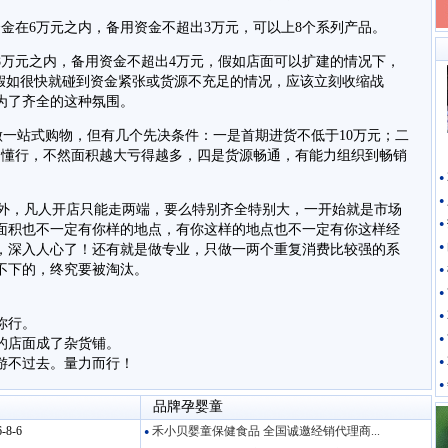
资金在6万元之内，备用资金不超出3万元，可以上8个系列产品。
在8万元之内，备用资金不超出4万元，假如店面可以扩建的情况下，
但假如很快就碰到资金紧张或货源不充足的情况，应该立刻收缩战
为了齐全的这种氛围。
做一站式购物，但有几个先决条件：一是首期进货不低于10万元；二
品懂行，不然面积越大亏得越多，四是货源畅通，有能力组织到畅销
●
●
外，凡人开店只能走两端，要么特别齐全特别大，一开始就是市场
●
面积也不一定有你样的地点，有你这样的地点也不一定有你这样经
，深入人心了！还有就是做专业，只做一两个重复消费比较强的系
●
不下的，终究要被淘汰。
●
●
●
你行。
●
的店面成了杂货铺。
游不过去。量力而行！
●
●
品牌孕婴童
-8-6
禾小贝婴童保健食品 全国诚邀经销代理商...
●