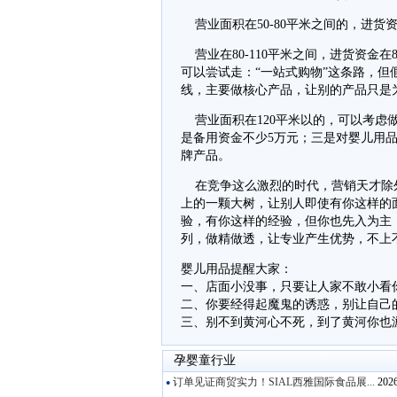
营业面积在50-80平米之间的，进货
营业在80-110平米之间，进货资金
可以尝试走：“一站式购物”这条路，
线，主要做核心产品，让别的产品只是
营业面积在120平米以的，可以考虑
是备用资金不少5万元；三是对婴儿用
牌产品。
在竞争这么激烈的时代，营销天才除
上的一颗大树，让别人即使有你这样的
验，有你这样的经验，但你也先入为主
列，做精做透，让专业产生优势，不上
婴儿用品提醒大家：
一、店面小没事，只要让人家不敢小看
二、你要经得起魔鬼的诱惑，别让自己
三、别不到黄河心不死，到了黄河你也
孕婴童行业
订单见证商贸实力！SIAL西雅国际食品展...
2026
●