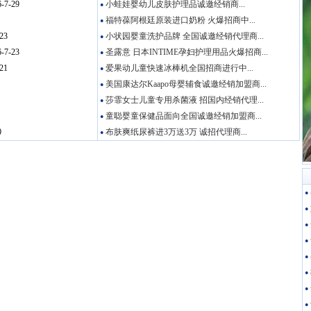
-7-29
小蛙娃婴幼儿皮肤护理品诚邀经销商...
●
福特葆阿根廷原装进口奶粉 火爆招商中...
●
23
小状园婴童洗护品牌 全国诚邀经销代理商...
●
-7-23
圣露意 日本INTIME孕妇护理用品火爆招商...
●
21
爱果动儿童快速冰棒机全国招商进行中...
●
美国康达尔Kaapo母婴辅食诚邀经销加盟商...
●
莎霏女士儿童专用杀菌液 招国内经销代理...
●
童聪婴童保健品面向全国诚邀经销加盟商...
●
0
布肤爽纸尿裤进3万送3万 诚招代理商...
●
●
●
●
●
●
●
●
●