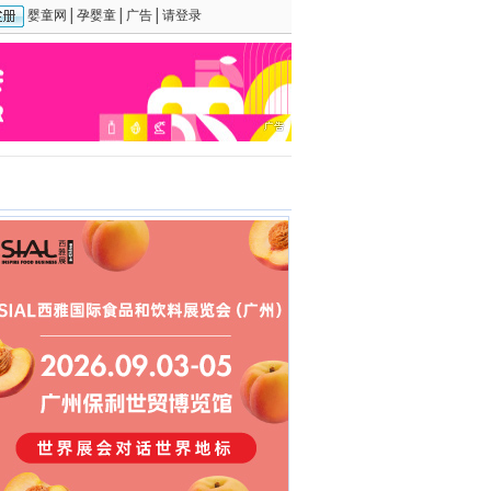
婴童网
│
孕婴童
│
广告
│
请登录