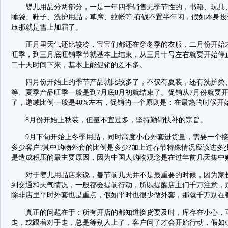
婴儿用品分两部分，一是一年四季销售无季节性的，书籍、玩具、
睡袋、鞋子、洗护用品，草席、蚊帐等,有钱不置半年闲，假如本身
压那就是雪上加霜了。
正月里天气还比较冷，宝宝们都还在穿冬季的衣服，二月份开始才
旺季，到三月底旺销季节就基本上结束，从三月十号左右就要开始停
二十天时间下来，基本上能促销的差不多。
四月份开始上的季节产品就比较多了，不仅有夏装，还有洗护类、
等、夏季产品旺季一般是到7月底8月初就结束了。促销从7月份就要
了，递减比例一般是40%左右，促销的一个原则是：在最热的时候开
8月份开始上秋装，但量不宜过多，坚持勤销快补的宗旨。
9月下旬开始上冬季用品，同时高度小心外套进货量，需要一个接
多少客户?其中购物外套的比例是多少?加上过春节特殊情况应该进多
是造成积压的最主要原因，因为中国人购物观念是在过年前几天集中
对于婴儿用品店来说，春节前几天并不是最重要的时候，因为家长
到交通和天气情况，一般都会提前行动，所以提醒店主们千万注意，
除非店里平时外套也是重点，假如平时也很少做外套，那就千万别在
真正的问题在于：所有开店的都知道换货要及时，库存在小心，可
走，或跟着对手走，总是等别人上了，客户问了才会开始行动，假如