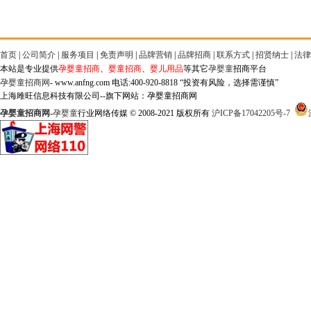
首页
|
公司简介
|
服务项目
|
免责声明
|
品牌营销
|
品牌招商
|
联系方式
|
招贤纳士
|
法律
本站是专业提供
孕婴童招商
、
婴童招商
、
婴儿用品
等其它
孕婴童
招商平台
孕婴童招商网
- www.anfng.com 电话:400-920-8818 “投资有风险，选择需谨慎”
上海雎旺信息科技有限公司--旗下网站：孕婴童招商网
孕婴童招商网
-
孕婴童
行业网络传媒 © 2008-2021 版权所有
沪ICP备17042205号-7