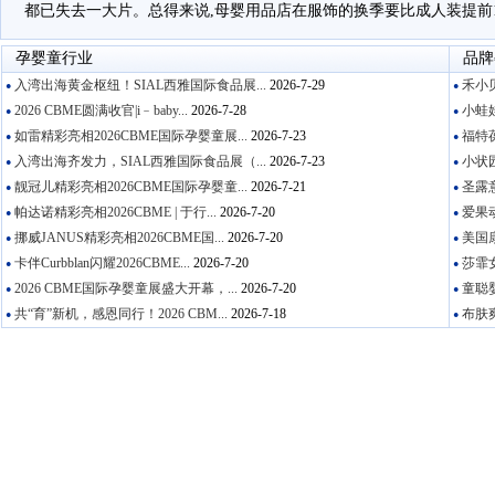
都已失去一大片。总得来说,母婴用品店在服饰的换季要比成人装提前1
孕婴童行业
品牌
入湾出海黄金枢纽！SIAL西雅国际食品展...
2026-7-29
禾小贝
●
●
2026 CBME圆满收官|i﹣baby...
2026-7-28
小蛙娃
●
●
如雷精彩亮相2026CBME国际孕婴童展...
2026-7-23
福特葆
●
●
入湾出海齐发力，SIAL西雅国际食品展（...
2026-7-23
小状园
●
●
靓冠儿精彩亮相2026CBME国际孕婴童...
2026-7-21
圣露意
●
●
帕达诺精彩亮相2026CBME | 于行...
2026-7-20
爱果动
●
●
挪威JANUS精彩亮相2026CBME国...
2026-7-20
美国康
●
●
卡伴Curbblan闪耀2026CBME...
2026-7-20
莎霏女
●
●
2026 CBME国际孕婴童展盛大开幕，...
2026-7-20
童聪婴
●
●
共“育”新机，感恩同行！2026 CBM...
2026-7-18
布肤爽
●
●