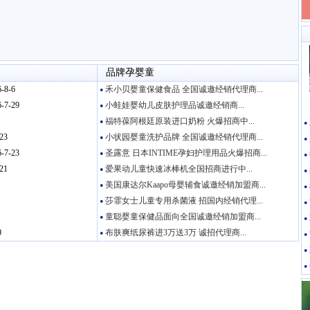
品牌孕婴童
-8-6
禾小贝婴童保健食品 全国诚邀经销代理商...
●
-7-29
小蛙娃婴幼儿皮肤护理品诚邀经销商...
●
福特葆阿根廷原装进口奶粉 火爆招商中...
●
●
23
小状园婴童洗护品牌 全国诚邀经销代理商...
●
●
-7-23
圣露意 日本INTIME孕妇护理用品火爆招商...
●
●
21
爱果动儿童快速冰棒机全国招商进行中...
●
●
美国康达尔Kaapo母婴辅食诚邀经销加盟商...
●
●
莎霏女士儿童专用杀菌液 招国内经销代理...
●
●
童聪婴童保健品面向全国诚邀经销加盟商...
●
●
0
布肤爽纸尿裤进3万送3万 诚招代理商...
●
●
●
●