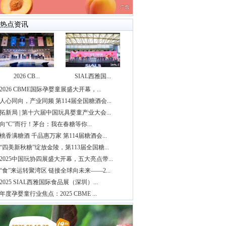
热点资讯
2026 CB...
SIAL西雅国...
2026 CBME国际孕婴童展盛大开幕，...
人心同向，产业同频 第114届全国糖酒会...
拓新局 | 第十六届中国玩具婴童产业大会...
向“C”而行！茅台：我在春糖等你...
桃香满糖酒 千品惠万家 第114届糖酒会...
“四美新秋糖”绽放金陵，第113届全国糖...
2025中国玩协四展盛大开幕，五大亮点带...
“食”来运转聚湾区 链接全球向未来——2...
2025 SIAL西雅国际食品展（深圳）...
年度孕婴童行业焦点：2025 CBME ...