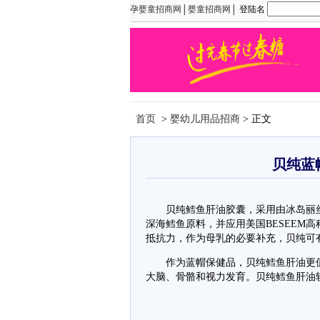
孕婴童招商网
│
婴童招商网
│ 登陆名
首页
>
婴幼儿用品招商
> 正文
贝纯蓝
贝纯鳕鱼肝油胶囊，采用由冰岛丽丝(IC
深海鳕鱼原料，并应用美国BESEEM
抵抗力，作为母乳的必要补充，贝纯可
作为蓝帽保健品，贝纯鳕鱼肝油更值
大脑、骨骼和视力发育。贝纯鳕鱼肝油