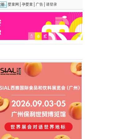
婴童网
│
孕婴童
│
广告
│
请登录