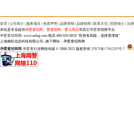
首页
|
公司简介
|
服务项目
|
免责声明
|
品牌营销
|
品牌招商
|
联系方式
|
招贤纳士
|
法律
本站是专业提供
孕婴童招商
、
婴童招商
、
婴儿用品
等其它
孕婴童
招商平台
孕婴童招商网
- www.anfng.com 电话:400-920-8818 “投资有风险，选择需谨慎”
上海雎旺信息科技有限公司--旗下网站：孕婴童招商网
孕婴童招商网
-
孕婴童
行业网络传媒 © 2008-2021 版权所有
沪ICP备17042205号-7