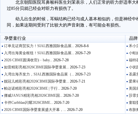
北京朝阳医院耳鼻喉科医生刘茉表示，人们正常的听力舒适率大概是
过85分贝就已经会对听力有损伤了。
幼儿出生的时候，耳蜗结构已经与成人基本相似的，但是神经中枢
同，如果这期间受到了比较大的声音刺激，有可能会有损伤。
孕婴童行业
品牌
订单见证商贸实力！SIAL西雅国际食品展...
2026-8-6
禾小贝
●
●
入湾出海黄金枢纽！SIAL西雅国际食品展...
2026-7-29
小蛙娃
●
●
2026 CBME圆满收官|i﹣baby...
2026-7-28
福特葆
●
●
如雷精彩亮相2026CBME国际孕婴童展...
2026-7-23
小状园
●
●
入湾出海齐发力，SIAL西雅国际食品展（...
2026-7-23
圣露意
●
●
靓冠儿精彩亮相2026CBME国际孕婴童...
2026-7-21
爱果动
●
●
帕达诺精彩亮相2026CBME | 于行...
2026-7-20
美国康
●
●
挪威JANUS精彩亮相2026CBME国...
2026-7-20
莎霏女
●
●
卡伴Curbblan闪耀2026CBME...
2026-7-20
童聪婴
●
●
2026 CBME国际孕婴童展盛大开幕，...
2026-7-20
布肤爽
●
●