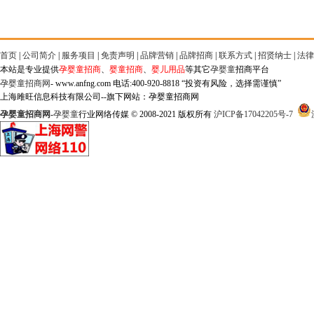
首页
|
公司简介
|
服务项目
|
免责声明
|
品牌营销
|
品牌招商
|
联系方式
|
招贤纳士
|
法律
本站是专业提供
孕婴童招商
、
婴童招商
、
婴儿用品
等其它
孕婴童
招商平台
孕婴童招商网
- www.anfng.com 电话:400-920-8818 “投资有风险，选择需谨慎”
上海雎旺信息科技有限公司--旗下网站：孕婴童招商网
孕婴童招商网
-
孕婴童
行业网络传媒 © 2008-2021 版权所有
沪ICP备17042205号-7