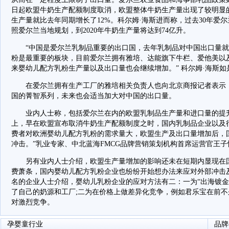
日起欧盟牛奶生产配额制度取消，欧盟整体牛奶生产量出现了较明显的
生产量就比去年同期增长了12%。科尔姆·海斯进而称，过去30年爱
照爱尔兰当地规划，到2020年牛奶生产量将达到74亿升。
“中国是爱尔兰乳制品重要的出口国，去年乳制品对中国出口量就达
粉是最重要的板块，目前爱尔兰拥有雅培、达能旗下牛栏、爱他美以
来婴幼儿配方乳粉生产量以及出口量也会继续增加。” 科尔姆·海斯如
在爱尔兰拥有生产工厂的雅培相关负责人也向北京商报记者表示，
国的菁智系列，未来也会适当加大对中国的出口量。
业内人士称，包括爱尔兰在内的欧盟乳制品生产量和进口量的提升
上，早在欧盟宣布取消牛奶生产配额制度之时，国内乳制品企业以及
费者对欧洲婴幼儿配方乳粉的需求量大，欧盟生产及出口量增加后，
冲击。”乳业专家、中北蓝海FMCG品牌营销策划机构首席运营官王子
另有业内人士介绍，欧盟生产量增加的影响还未在短期内显现在国
费萧条，国内婴幼儿配方乳粉企业也纷纷开始想办法来应对外部冲击
名的企业人士介绍，婴幼儿乳粉企业的应对方法有二：一为“出海镀金
了自己的奶源和工厂;二为在价格上做差异化竞争，例如君乐宝在前
对激烈竞争。
孕婴童行业
品牌