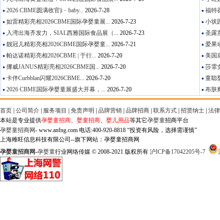
2026 CBME圆满收官|i﹣baby...
2026-7-28
福特葆
●
●
如雷精彩亮相2026CBME国际孕婴童展...
2026-7-23
小状园
●
●
入湾出海齐发力，SIAL西雅国际食品展（...
2026-7-23
圣露意
●
●
靓冠儿精彩亮相2026CBME国际孕婴童...
2026-7-21
爱果动
●
●
帕达诺精彩亮相2026CBME | 于行...
2026-7-20
美国康
●
●
挪威JANUS精彩亮相2026CBME国...
2026-7-20
莎霏女
●
●
卡伴Curbblan闪耀2026CBME...
2026-7-20
童聪婴
●
●
2026 CBME国际孕婴童展盛大开幕，...
2026-7-20
布肤爽
●
●
首页
|
公司简介
|
服务项目
|
免责声明
|
品牌营销
|
品牌招商
|
联系方式
|
招贤纳士
|
法律
本站是专业提供
孕婴童招商
、
婴童招商
、
婴儿用品
等其它
孕婴童
招商平台
孕婴童招商网
- www.anfng.com 电话:400-920-8818 “投资有风险，选择需谨慎”
上海雎旺信息科技有限公司--旗下网站：孕婴童招商网
孕婴童招商网
-
孕婴童
行业网络传媒 © 2008-2021 版权所有
沪ICP备17042205号-7