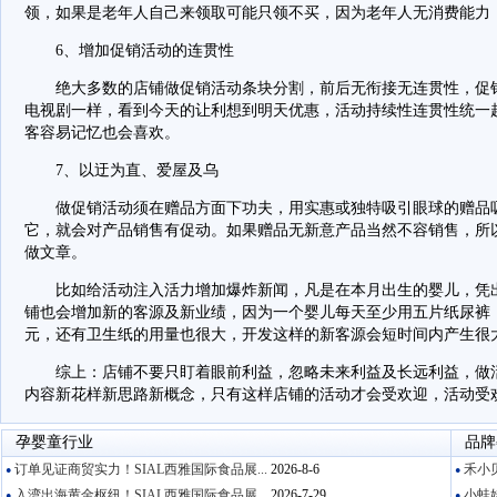
领，如果是老年人自己来领取可能只领不买，因为老年人无消费能力
6、增加促销活动的连贯性
绝大多数的店铺做促销活动条块分割，前后无衔接无连贯性，促销
电视剧一样，看到今天的让利想到明天优惠，活动持续性连贯性统一
客容易记忆也会喜欢。
7、以迂为直、爱屋及乌
做促销活动须在赠品方面下功夫，用实惠或独特吸引眼球的赠品吸
它，就会对产品销售有促动。如果赠品无新意产品当然不容销售，所
做文章。
比如给活动注入活力增加爆炸新闻，凡是在本月出生的婴儿，凭出
铺也会增加新的客源及新业绩，因为一个婴儿每天至少用五片纸尿裤，一个
元，还有卫生纸的用量也很大，开发这样的新客源会短时间内产生很
综上：店铺不要只盯着眼前利益，忽略未来利益及长远利益，做活
内容新花样新思路新概念，只有这样店铺的活动才会受欢迎，活动受
孕婴童行业
品牌
订单见证商贸实力！SIAL西雅国际食品展...
2026-8-6
禾小贝
●
●
入湾出海黄金枢纽！SIAL西雅国际食品展...
2026-7-29
小蛙娃
●
●