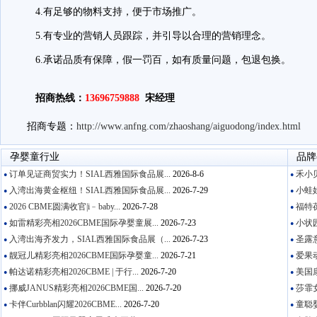
4.有足够的物料支持，便于市场推广。
5.有专业的营销人员跟踪，并引导以合理的营销理念。
6.承诺品质有保障，假一罚百，如有质量问题，包退包换。
招商热线：
13696759888
宋经理
招商专题：
http://www.anfng.com/zhaoshang/aiguodong/index.html
孕婴童行业
品牌
订单见证商贸实力！SIAL西雅国际食品展...
2026-8-6
禾小贝
●
●
入湾出海黄金枢纽！SIAL西雅国际食品展...
2026-7-29
小蛙娃
●
●
2026 CBME圆满收官|i﹣baby...
2026-7-28
福特葆
●
●
如雷精彩亮相2026CBME国际孕婴童展...
2026-7-23
小状园
●
●
入湾出海齐发力，SIAL西雅国际食品展（...
2026-7-23
圣露意
●
●
靓冠儿精彩亮相2026CBME国际孕婴童...
2026-7-21
爱果动
●
●
帕达诺精彩亮相2026CBME | 于行...
2026-7-20
美国康
●
●
挪威JANUS精彩亮相2026CBME国...
2026-7-20
莎霏女
●
●
卡伴Curbblan闪耀2026CBME...
2026-7-20
童聪婴
●
●