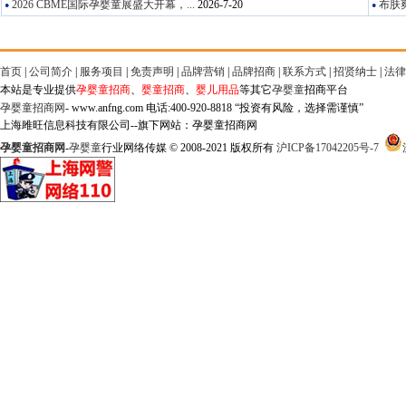
2026 CBME国际孕婴童展盛大开幕，...
2026-7-20
布肤爽
●
●
首页
|
公司简介
|
服务项目
|
免责声明
|
品牌营销
|
品牌招商
|
联系方式
|
招贤纳士
|
法律
本站是专业提供
孕婴童招商
、
婴童招商
、
婴儿用品
等其它
孕婴童
招商平台
孕婴童招商网
- www.anfng.com 电话:400-920-8818 “投资有风险，选择需谨慎”
上海雎旺信息科技有限公司--旗下网站：孕婴童招商网
孕婴童招商网
-
孕婴童
行业网络传媒 © 2008-2021 版权所有
沪ICP备17042205号-7