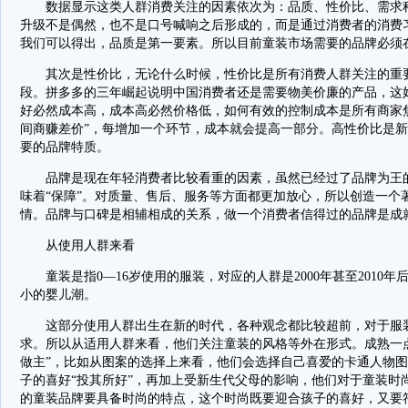
数据显示这类人群消费关注的因素依次为：品质、性价比、需求程
升级不是偶然，也不是口号喊响之后形成的，而是通过消费者的消费
我们可以得出，品质是第一要素。所以目前童装市场需要的品牌必须
其次是性价比，无论什么时候，性价比是所有消费人群关注的重要
段。拼多多的三年崛起说明中国消费者还是需要物美价廉的产品，这
好必然成本高，成本高必然价格低，如何有效的控制成本是所有商家
间商赚差价”，每增加一个环节，成本就会提高一部分。高性价比是
要的品牌特质。
品牌是现在年轻消费者比较看重的因素，虽然已经过了品牌为王的
味着“保障”。对质量、售后、服务等方面都更加放心，所以创造一个
情。品牌与口碑是相辅相成的关系，做一个消费者信得过的品牌是成
从使用人群来看
童装是指0—16岁使用的服装，对应的人群是2000年甚至2010年后
小的婴儿潮。
这部分使用人群出生在新的时代，各种观念都比较超前，对于服装
求。所以从适用人群来看，他们关注童装的风格等外在形式。成熟一
做主”，比如从图案的选择上来看，他们会选择自己喜爱的卡通人物
子的喜好“投其所好”，再加上受新生代父母的影响，他们对于童装时
的童装品牌要具备时尚的特点，这个时尚既要迎合孩子的喜好，又要