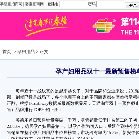
孕婴童招商网
│
婴童招商网
│ 登陆名
密码
首页
>
孕妇用品
> 正文
孕产妇用品双十一最新预售榜
每年双十一战线真的是越来越长了，对于品牌和企业来说，2019的双
那一刻就已经是战场了，各个电商平台上的不同商家都在摩拳擦掌积
正酣。根据ECdataway数据威最新数据显示：天猫淘宝双十一预售截止1
售）品牌排行TOP30如下图：
美德乐首日预售销量突破一千万，尽管销量低于排名第二的子初，
23.83%，稳居孕产妇用品第一。以孕产作为切入口，后延伸到整个
售销量在整个孕产妇用品中位居榜首，市场占有率为15.3%。新安怡位列
品牌相比有差，但其市场占有率达到了14.82%。