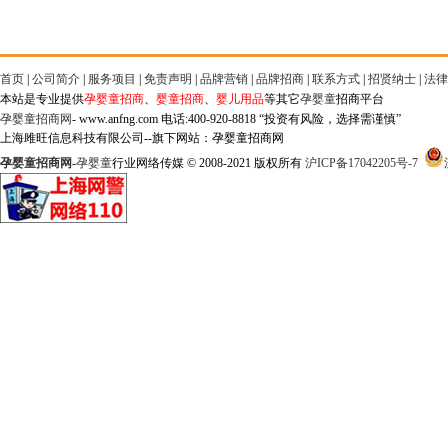
首页
|
公司简介
|
服务项目
|
免责声明
|
品牌营销
|
品牌招商
|
联系方式
|
招贤纳士
|
法律
本站是专业提供
孕婴童招商
、
婴童招商
、
婴儿用品
等其它
孕婴童
招商平台
孕婴童招商网
- www.anfng.com 电话:400-920-8818 “投资有风险，选择需谨慎”
上海雎旺信息科技有限公司--旗下网站：孕婴童招商网
孕婴童招商网
-
孕婴童
行业网络传媒 © 2008-2021 版权所有
沪ICP备17042205号-7