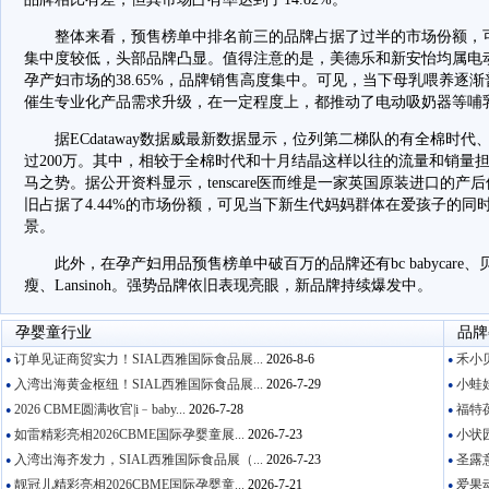
整体来看，预售榜单中排名前三的品牌占据了过半的市场份额，可
集中度较低，头部品牌凸显。值得注意的是，美德乐和新安怡均属电
孕产妇市场的38.65%，品牌销售高度集中。可见，当下母乳喂养逐
催生专业化产品需求升级，在一定程度上，都推动了电动吸奶器等哺
据ECdataway数据威最新数据显示，位列第二梯队的有全棉时代、十月
过200万。其中，相较于全棉时代和十月结晶这样以往的流量和销量担当，
马之势。据公开资料显示，tenscare医而维是一家英国原装进口的产
旧占据了4.44%的市场份额，可见当下新生代妈妈群体在爱孩子的
景。
此外，在孕产妇用品预售榜单中破百万的品牌还有bc babycare
瘦、Lansinoh。强势品牌依旧表现亮眼，新品牌持续爆发中。
孕婴童行业
品牌
订单见证商贸实力！SIAL西雅国际食品展...
2026-8-6
禾小贝
●
●
入湾出海黄金枢纽！SIAL西雅国际食品展...
2026-7-29
小蛙娃
●
●
2026 CBME圆满收官|i﹣baby...
2026-7-28
福特葆
●
●
如雷精彩亮相2026CBME国际孕婴童展...
2026-7-23
小状园
●
●
入湾出海齐发力，SIAL西雅国际食品展（...
2026-7-23
圣露意
●
●
靓冠儿精彩亮相2026CBME国际孕婴童...
2026-7-21
爱果动
●
●