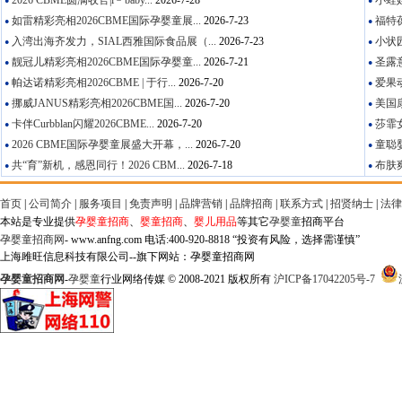
2026 CBME圆满收官|i﹣baby...
2026-7-28
小蛙娃
●
●
如雷精彩亮相2026CBME国际孕婴童展...
2026-7-23
福特葆
●
●
入湾出海齐发力，SIAL西雅国际食品展（...
2026-7-23
小状园
●
●
靓冠儿精彩亮相2026CBME国际孕婴童...
2026-7-21
圣露意
●
●
帕达诺精彩亮相2026CBME | 于行...
2026-7-20
爱果动
●
●
挪威JANUS精彩亮相2026CBME国...
2026-7-20
美国康
●
●
卡伴Curbblan闪耀2026CBME...
2026-7-20
莎霏女
●
●
2026 CBME国际孕婴童展盛大开幕，...
2026-7-20
童聪婴
●
●
共“育”新机，感恩同行！2026 CBM...
2026-7-18
布肤爽
●
●
首页
|
公司简介
|
服务项目
|
免责声明
|
品牌营销
|
品牌招商
|
联系方式
|
招贤纳士
|
法律
本站是专业提供
孕婴童招商
、
婴童招商
、
婴儿用品
等其它
孕婴童
招商平台
孕婴童招商网
- www.anfng.com 电话:400-920-8818 “投资有风险，选择需谨慎”
上海雎旺信息科技有限公司--旗下网站：孕婴童招商网
孕婴童招商网
-
孕婴童
行业网络传媒 © 2008-2021 版权所有
沪ICP备17042205号-7