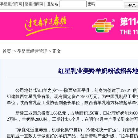
孕婴童招商网
│
婴童招商网
│ 登陆名
密码
首页
>
孕婴童经营管理
> 正文
红星乳业美羚羊奶粉诚招各
公司地处“奶山羊之乡”----陕西省富平县，前身为创建于1978年的富
组建陕西红星乳业有限。现有固定资产7900万元。为中国乳制品工
单位，陕西省乳品工业协会副会长单位，陕西省羊乳地方标准起草单
新建工业园总投资1.68亿元，占地面积150亩，日处理鲜奶能力6
2万吨，羊奶酪2000吨，工期计划6个月，在明年4月生产季节到来时
“家庭化适度养殖，机械化集中挤奶，冷链化统一贮运”。好奶来
星乳业一直致力于做更好的羊奶产品，创新带动产业升级，“拉羊挤奶