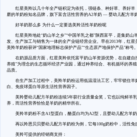
红星美羚以几十年全产链积淀为依托，强链条、种好草、养好羊，
磨的羊奶粉知名品牌，旗下富含活性营养的A2羊奶 — 婴幼儿配方羊
好羊奶那么多 为什么一定要选美羚活性羊奶粉呢
红星美羚地处“奶山羊之乡”“中国羊乳之都”陕西富平，是集奶山
发、生产加工与销售为一体的全产业链经营企业。早在2013年，红星
美羚羊奶粉获评“国家地理标志保护产品”“生态原产地保护产品”称号
在奶源品质方面，红星美羚依托富平奶山羊资源优势，在自建自控
养殖”为理念的生态循环经济产业园，通过种养结合、有机循环的养
品质。
在生产加工过程中，美羚羊奶粉运用低温湿法工艺，牢牢锁住羊奶中
白、免疫球蛋白等原生活性营养因子。
美羚婴幼儿配方羊奶粉连续5年获行业质量金奖，它也以纯鲜羊乳
养，而活性营养恰恰是羊奶的精华所在。
美羚羊奶粉不含A1型蛋白，酪蛋白均为A2型，且婴幼儿配方羊奶粉中A2
再以羚恩贝贝婴幼儿配方羊奶粉为例，它每100g奶粉中，活性免疫
美羚可提供的经销商支持：