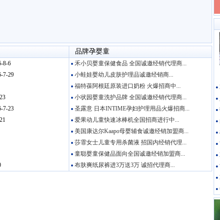
品牌孕婴童
-8-6
禾小贝婴童保健食品 全国诚邀经销代理商...
●
-7-29
小蛙娃婴幼儿皮肤护理品诚邀经销商...
●
福特葆阿根廷原装进口奶粉 火爆招商中...
●
●
23
小状园婴童洗护品牌 全国诚邀经销代理商...
●
●
-7-23
圣露意 日本INTIME孕妇护理用品火爆招商...
●
●
21
爱果动儿童快速冰棒机全国招商进行中...
●
●
美国康达尔Kaapo母婴辅食诚邀经销加盟商...
●
●
莎霏女士儿童专用杀菌液 招国内经销代理...
●
●
童聪婴童保健品面向全国诚邀经销加盟商...
●
●
0
布肤爽纸尿裤进3万送3万 诚招代理商...
●
●
●
●