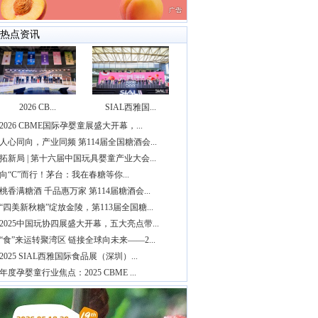
热点资讯
2026 CB...
SIAL西雅国...
2026 CBME国际孕婴童展盛大开幕，...
人心同向，产业同频 第114届全国糖酒会...
拓新局 | 第十六届中国玩具婴童产业大会...
向“C”而行！茅台：我在春糖等你...
桃香满糖酒 千品惠万家 第114届糖酒会...
“四美新秋糖”绽放金陵，第113届全国糖...
2025中国玩协四展盛大开幕，五大亮点带...
“食”来运转聚湾区 链接全球向未来——2...
2025 SIAL西雅国际食品展（深圳）...
年度孕婴童行业焦点：2025 CBME ...