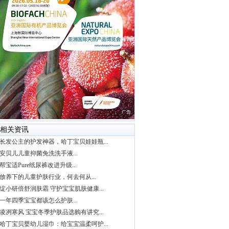
相关资讯
长发公主的护发神器，哈丁宝贝娃娃瓶...
安贝儿儿童抑菌免洗洗手液...
帮宝适Pure纸尿裤改进升级...
放养下的儿童护肤行业，何去何从...
绽小研倍舒润肤霜 守护宝宝肌肤健康...
一年四季宝宝都该怎么护肤...
凌冽寒风 宝宝冬季护肤品选购有讲究...
哈丁宝贝婴幼儿湿巾：给宝宝温柔呵护...