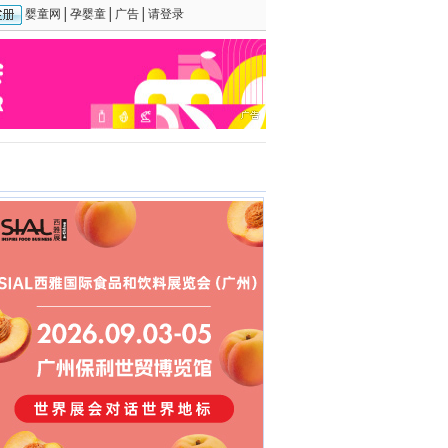
婴童网
│
孕婴童
│
广告
│
请登录