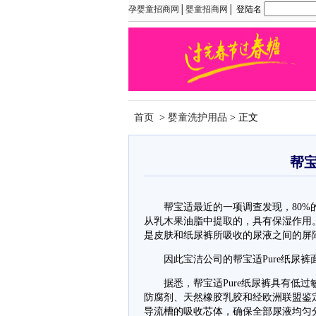
孕婴童招商网
│
婴童招商网
│ 登陆名
首页
>
婴童洗护用品
> 正文
帮宝
帮宝适最近的一项调查发现，80%的
从乳木果油脂中提取的，具有保湿作用
是皮肤和纸尿裤所吸收的尿液之间的屏
因此宝洁公司的帮宝适Pure纸尿裤
据悉，帮宝适Pure纸尿裤具有低过
防腐剂、天然橡胶乳胶和经欧洲联盟鉴定
导流槽的吸收芯体，确保全部尿液均匀