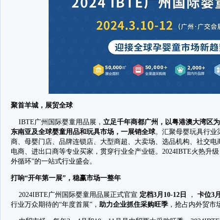
聚首羊城，展贸全球
IBTE广州国际婴童用品展，
立足千年商都广州，以粤港澳大湾区为
东南亚及全球婴童用品和玩具市场，一展销全球
。汇聚母婴玩具行业
商、母婴门店、品牌连锁店、大型商超、大卖场、选品机构、社交电
电商、进出口商等专业买家，贯穿行业全产业链。2024IBTE火热升
外循环”的一站式行业盛会。
打响“开年第一展”，稳赢市场一整年
2024IBTE广州国际婴童用品展正式官宣
定档3月10-12日
，
卡位3
行业万众期待的“年度首展”，
助力企业抓住采购旺季
，抢占内外贸市