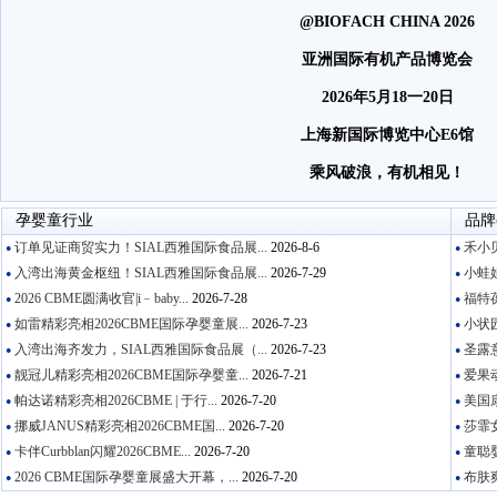
@BIOFACH CHINA 2026
亚洲国际有机产品博览会
2026年5月18一20日
上海新国际博览中心E6馆
乘风破浪，有机相见！
孕婴童行业
品牌
订单见证商贸实力！SIAL西雅国际食品展...
2026-8-6
禾小贝
●
●
入湾出海黄金枢纽！SIAL西雅国际食品展...
2026-7-29
小蛙娃
●
●
2026 CBME圆满收官|i﹣baby...
2026-7-28
福特葆
●
●
如雷精彩亮相2026CBME国际孕婴童展...
2026-7-23
小状园
●
●
入湾出海齐发力，SIAL西雅国际食品展（...
2026-7-23
圣露意
●
●
靓冠儿精彩亮相2026CBME国际孕婴童...
2026-7-21
爱果动
●
●
帕达诺精彩亮相2026CBME | 于行...
2026-7-20
美国康
●
●
挪威JANUS精彩亮相2026CBME国...
2026-7-20
莎霏女
●
●
卡伴Curbblan闪耀2026CBME...
2026-7-20
童聪婴
●
●
2026 CBME国际孕婴童展盛大开幕，...
2026-7-20
布肤爽
●
●