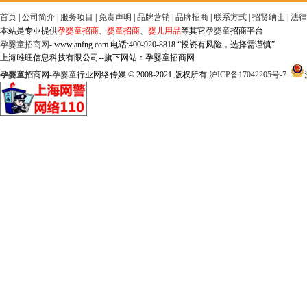
首页
|
公司简介
|
服务项目
|
免责声明
|
品牌营销
|
品牌招商
|
联系方式
|
招贤纳士
|
法律
本站是专业提供
孕婴童招商
、
婴童招商
、
婴儿用品
等其它
孕婴童
招商平台
孕婴童招商网
- www.anfng.com 电话:400-920-8818 “投资有风险，选择需谨慎”
上海雎旺信息科技有限公司--旗下网站：孕婴童招商网
孕婴童招商网
-
孕婴童
行业网络传媒 © 2008-2021 版权所有
沪ICP备17042205号-7