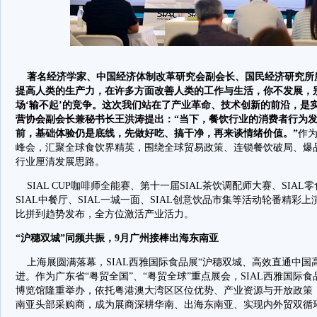
著名经济学家、中国经济体制改革研究会副会长、国民经济研究所所
提高人类的生产力，在许多方面改善人类的工作与生活，你不发展，
场‘输不起’的竞争。这次我们站在了产业革命、技术创新的前沿，是实
营协会副会长兼秘书长王洪涛提出：“当下，餐饮行业的消费者行为
前，基础体验仍是底线，先做好吃、搞干净，再来谈情绪价值。”
作为
峰会，汇聚全球食饮界精英，围绕全球贸易政策、连锁餐饮破局、爆
行业厘清发展思路。
SIAL CUP咖啡师全能赛、第十一届SIAL茶饮调配师大赛、SIAL零
SIAL中餐厅、SIAL一城一面、SIAL创意饮品市集等活动轮番精
比拼到趋势发布，全方位激活产业活力。
“沪穗双城”同频共振，9月广州接棒出海东南亚
上海展圆满落幕，SIAL西雅国际食品展“沪穗双城、高效直通中国
进。作为广东省“粤贸全国”、“粤贸全球”重点展会，SIAL西雅国际食
博览馆隆重举办，依托粤港澳大湾区区位优势、产业资源与开放政策
南亚头部采购商，成为展商深耕华南、出海东南亚、实现内外贸双循