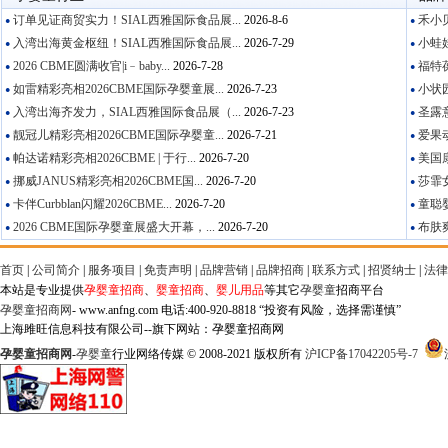
订单见证商贸实力！SIAL西雅国际食品展...
2026-8-6
禾小贝
●
●
入湾出海黄金枢纽！SIAL西雅国际食品展...
2026-7-29
小蛙娃
●
●
2026 CBME圆满收官|i﹣baby...
2026-7-28
福特葆
●
●
如雷精彩亮相2026CBME国际孕婴童展...
2026-7-23
小状园
●
●
入湾出海齐发力，SIAL西雅国际食品展（...
2026-7-23
圣露意
●
●
靓冠儿精彩亮相2026CBME国际孕婴童...
2026-7-21
爱果动
●
●
帕达诺精彩亮相2026CBME | 于行...
2026-7-20
美国康
●
●
挪威JANUS精彩亮相2026CBME国...
2026-7-20
莎霏女
●
●
卡伴Curbblan闪耀2026CBME...
2026-7-20
童聪婴
●
●
2026 CBME国际孕婴童展盛大开幕，...
2026-7-20
布肤爽
●
●
首页
|
公司简介
|
服务项目
|
免责声明
|
品牌营销
|
品牌招商
|
联系方式
|
招贤纳士
|
法律
本站是专业提供
孕婴童招商
、
婴童招商
、
婴儿用品
等其它
孕婴童
招商平台
孕婴童招商网
- www.anfng.com 电话:400-920-8818 “投资有风险，选择需谨慎”
上海雎旺信息科技有限公司--旗下网站：孕婴童招商网
孕婴童招商网
-
孕婴童
行业网络传媒 © 2008-2021 版权所有
沪ICP备17042205号-7