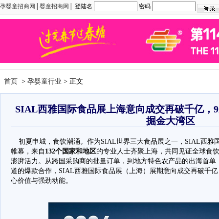
孕婴童招商网
│
婴童招商网
│ 登陆名
密码
首页
>
孕婴童行业
> 正文
SIAL西雅国际食品展上海意向成交再破千亿，
掘金大湾区
初夏申城，食饮潮涌。作为SIAL世界三大食品展之一，SIAL西雅
帷幕，来自
132个国家和地区
的专业人士齐聚上海，共同见证全球食
澎湃活力。从跨国采购商的批量订单，到地方特色农产品的出海首单
道的爆款合作，SIAL西雅国际食品展（上海）展期意向成交再破千
心价值与强劲动能。