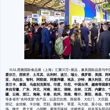
SIAL西雅国际食品展（上海）汇聚35万+展品，兼具国际品质与
爱尔兰、西班牙、土耳其、比利时、波兰、瑞士、俄罗斯、美国、阿
亚、乌拉圭、智利、阿联酋、阿塞拜疆、埃及、沙特、澳大利亚、巴
里兰卡、泰国、乌兹别克斯坦、印度、印尼、中国台湾、越南等国家
来自安徽、广东、河北、河南、湖北、湖南、吉林、江西、内蒙古、
疆、云南、浙江、海南、长春、杭州、淮南、喀什、莱阳、南昌、宁
等多省市“名特优新”农产品，以及巴比熊、陈留香、大红门、大庄园
煌记、金丝猴、卡尔顿、空刻、隆铭牛、零蛋、马大姐、莫小仙、牧
场、微念、香之派、小胡鸭、紫燕百味鸡、中粮悠采、祖名等头部品