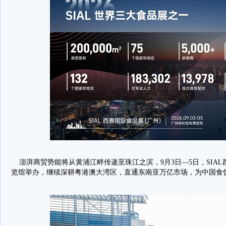
澎湃商贸势能将从黄浦江畔传递至珠江之滨，9月3日—5日，SIA
览馆举办，继续深耕粤港澳大湾区，直通东南亚万亿市场，为中国食