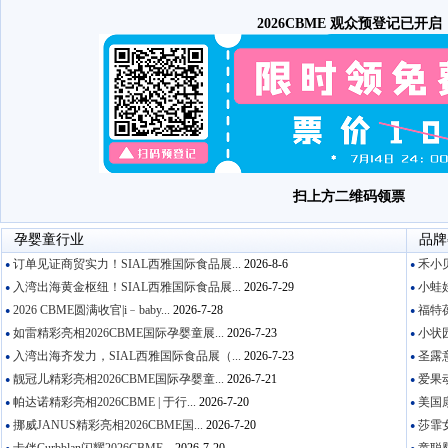
2026CBME 观众预登记已开启
扫上方二维码领票
孕婴童行业
品牌
订单见证商贸实力！SIAL西雅国际食品展...
2026-8-6
禾小贝
●
●
入湾出海黄金枢纽！SIAL西雅国际食品展...
2026-7-29
小蛙娃
●
●
2026 CBME圆满收官|i﹣baby...
2026-7-28
福特葆
●
●
如雷精彩亮相2026CBME国际孕婴童展...
2026-7-23
小状园
●
●
入湾出海齐发力，SIAL西雅国际食品展（...
2026-7-23
圣露意
●
●
靓冠儿精彩亮相2026CBME国际孕婴童...
2026-7-21
爱果动
●
●
帕达诺精彩亮相2026CBME | 于行...
2026-7-20
美国康
●
●
挪威JANUS精彩亮相2026CBME国...
2026-7-20
莎霏女
●
●