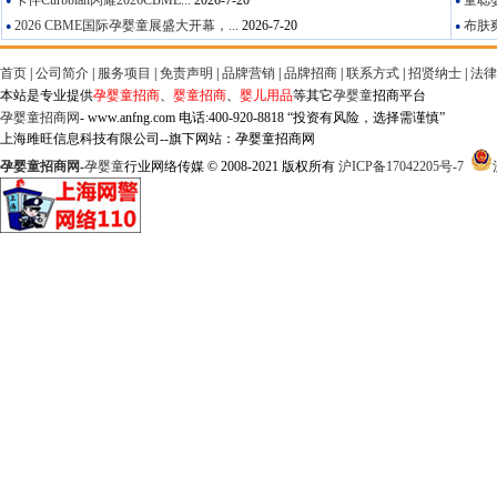
卡伴Curbblan闪耀2026CBME...
2026-7-20
童聪婴
●
●
2026 CBME国际孕婴童展盛大开幕，...
2026-7-20
布肤爽
●
●
首页
|
公司简介
|
服务项目
|
免责声明
|
品牌营销
|
品牌招商
|
联系方式
|
招贤纳士
|
法律
本站是专业提供
孕婴童招商
、
婴童招商
、
婴儿用品
等其它
孕婴童
招商平台
孕婴童招商网
- www.anfng.com 电话:400-920-8818 “投资有风险，选择需谨慎”
上海雎旺信息科技有限公司--旗下网站：孕婴童招商网
孕婴童招商网
-
孕婴童
行业网络传媒 © 2008-2021 版权所有
沪ICP备17042205号-7