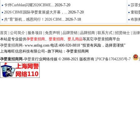
卡伴Curbblan闪耀2026CBME...
2026-7-20
莎霏女
●
●
2026 CBME国际孕婴童展盛大开幕，...
2026-7-20
童聪婴
●
●
共“育”新机，感恩同行！2026 CBM...
2026-7-18
布肤爽
●
●
首页
|
公司简介
|
服务项目
|
免责声明
|
品牌营销
|
品牌招商
|
联系方式
|
招贤纳士
|
法律
本站是专业提供
孕婴童招商
、
婴童招商
、
婴儿用品
等其它
孕婴童
招商平台
孕婴童招商网
- www.anfng.com 电话:400-920-8818 “投资有风险，选择需谨慎”
上海雎旺信息科技有限公司--旗下网站：孕婴童招商网
孕婴童招商网
-
孕婴童
行业网络传媒 © 2008-2021 版权所有
沪ICP备17042205号-7