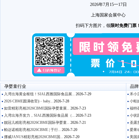
2026年7月15一17日
上海国家会展中心
扫码下方图片，领
限时免费门票
孕婴童行业
品牌
入湾出海黄金枢纽！SIAL西雅国际食品展...
2026-7-29
禾小贝
●
●
2026 CBME圆满收官|i﹣baby...
2026-7-28
小蛙娃
●
●
如雷精彩亮相2026CBME国际孕婴童展...
2026-7-23
福特葆
●
●
入湾出海齐发力，SIAL西雅国际食品展（...
2026-7-23
小状园
●
●
靓冠儿精彩亮相2026CBME国际孕婴童...
2026-7-21
圣露意
●
●
帕达诺精彩亮相2026CBME | 于行...
2026-7-20
爱果动
●
●
挪威JANUS精彩亮相2026CBME国...
2026-7-20
美国康
●
●