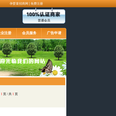
|
孕婴童招商网
免费注册
普通会员
企业注册
会员服务
广告申请
第
1
页 / 共
1
页