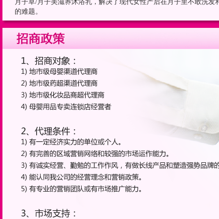
月子草/月子美滋养沐浴乳，解决了现代女性产后在月子里不敢洗发
的难题。