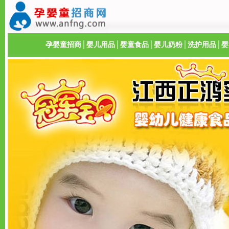
孕婴童招商
│
婴儿用品
│
婴童食品
│
婴儿奶粉
│
洗护用品
│
婴