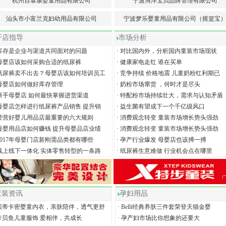
杭州百泰康婴童用品有限公司
宁波博洋宝贝品牌管理有限公司
汕头市小富兰克妇幼用品有限公司
宁波梦乐婴童用品有限公司（摇篮宝
店指导
市场分析
库存是企业与渠道共同面对的问题
·
对比国内外，分析国内童装市场现状
母婴店该如何采购合适的纸尿裤
·
健康家电走红 谁在买单
纸尿裤卖不出去？母婴店该如何培训员工
·
竞争持续 价格地震 儿童奶粉红利期已
母婴店如何做好库存管理
·
奶粉市场窜货 ，何时才是尽头
新手母婴店 如何最快掌握进货渠道
·
特配粉市场持续壮大，需求与认知矛盾
母婴店怎样进行纸尿裤产品销售 提升销
·
益生菌有望成下一个千亿级风口
经营好婴儿用品店最重要的六大规则
·
消费观念转变 童装市场增长势头强劲
母婴用品店如何赚钱 提升母婴品店业绩
·
消费观念转变 童装市场增长势头强劲
2017年母婴门店新刚需品类都有哪些
·
孕产行业爆发 母婴店也该搏一搏
线上线下一体化 实体零售转型的一条路
·
纸尿裤生意难做 行业机会点在哪里
装资讯
孕妇用品
贝蒂卡密婴童内衣，亲肤陪伴，透气更舒
·
Belli经典养肤三件套荣登天猫金婴
卡贝鱼儿童服饰 爱相伴，共成长
·
孕产妇市场比你想象的还要大