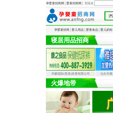
孕婴童招商网
│
婴童招商网
│ 登陆名
孕婴童招商
│
婴儿用品
│
婴童食品
│
婴儿奶粉
寝居用品招商
华豪国际(香港)发展有限公司
汕头市雅
火爆地带