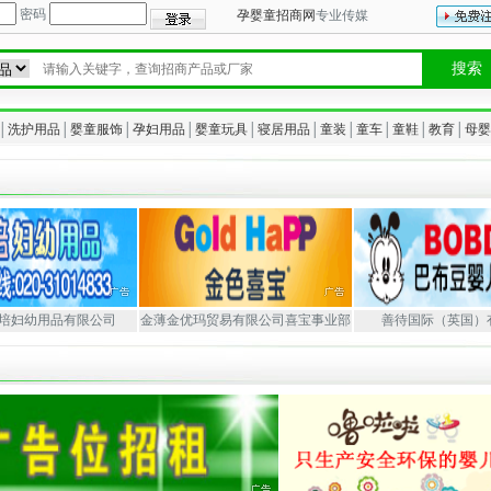
密码
孕婴童招商网
专业传媒
│
洗护用品
│
婴童服饰
│
孕妇用品
│
婴童玩具
│
寝居用品
│
童装
│
童车
│
童鞋
│
教育
│
母婴
培妇幼用品有限公司
金薄金优玛贸易有限公司喜宝事业部
善待国际（英国）