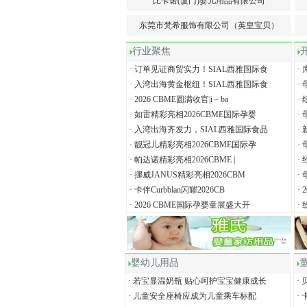
比卡诺(厦门)婴儿用品有限公司
东莞市梵希服饰有限公司（英皇宝贝）
行业聚焦
开
·
订单见证商贸实力！SIAL西雅国际食
·
·
入湾出海黄金枢纽！SIAL西雅国际食
·
·
2026 CBME圆满收官|i﹣ba
·
·
如雷精彩亮相2026CBME国际孕婴
·
·
入湾出海齐发力，SIAL西雅国际食品
·
·
靓冠儿精彩亮相2026CBME国际孕
·
·
帕达诺精彩亮相2026CBME |
·
·
挪威JANUS精彩亮相2026CBM
·
·
卡伴Curbblan闪耀2026CB
·
·
2026 CBME国际孕婴童展盛大开
·
婴幼儿用品
童
·
若宝显温奶瓶 贴心呵护宝宝健康成长
·
·
儿童安全座椅应成为儿童乘车标配
·