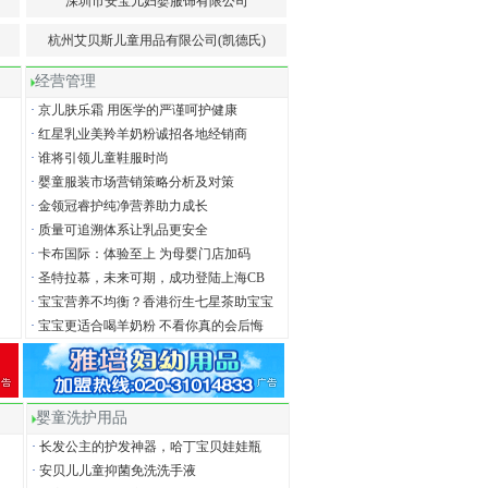
深圳市安宝儿妇婴服饰有限公司
）
杭州艾贝斯儿童用品有限公司(凯德氏)
经营管理
·
京儿肤乐霜 用医学的严谨呵护健康
·
红星乳业美羚羊奶粉诚招各地经销商
·
谁将引领儿童鞋服时尚
·
婴童服装市场营销策略分析及对策
·
金领冠睿护纯净营养助力成长
·
质量可追溯体系让乳品更安全
·
卡布国际：体验至上 为母婴门店加码
·
圣特拉慕，未来可期，成功登陆上海CB
·
宝宝营养不均衡？香港衍生七星茶助宝宝
·
宝宝更适合喝羊奶粉 不看你真的会后悔
婴童洗护用品
·
长发公主的护发神器，哈丁宝贝娃娃瓶
·
安贝儿儿童抑菌免洗洗手液