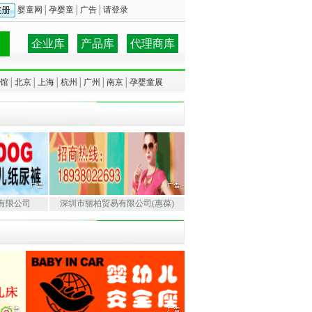
婴童网
│
孕婴童
│
广告
│
请登录
企业库
产品库
代理商库
馆
│
北京
│
上海
│
杭州
│
广州
│
南京
│
孕婴童展
有限公司
深圳市丽柏贸易有限公司(惠葆)