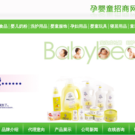
食品
│
婴儿奶粉
│
洗护用品
│
婴童服饰
│
孕妇用品
│
婴童玩具
│
寝居用品
│
童
品牌介绍
代理意向
产品展示
公司新闻
在线咨询