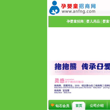
孕婴童招商
│
婴儿用品
│
婴童
首页
公司介绍
钻石会员