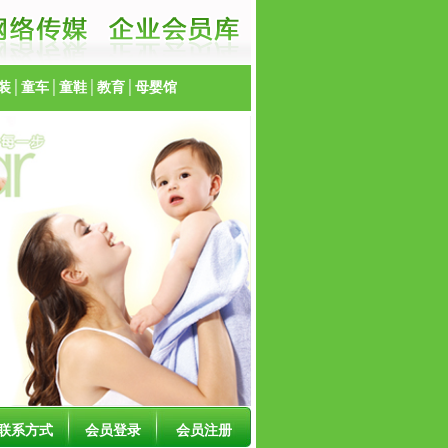
装
│
童车
│
童鞋
│
教育
│
母婴馆
联系方式
会员登录
会员注册