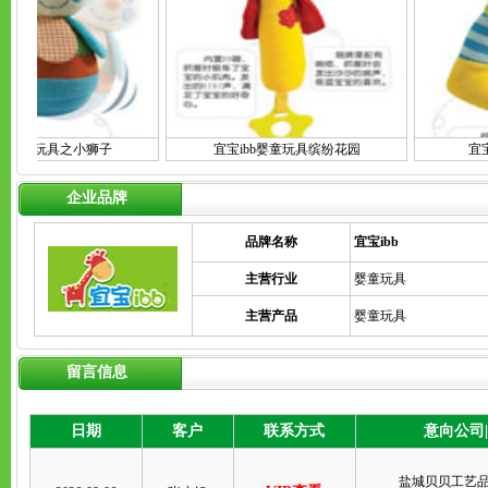
b婴童玩具之小狮子
宜宝ibb婴童玩具缤纷花园
宜宝i
企业品牌
品牌名称
宜宝ibb
主营行业
婴童玩具
主营产品
婴童玩具
留言信息
日期
客户
联系方式
意向公司
盐城贝贝工艺