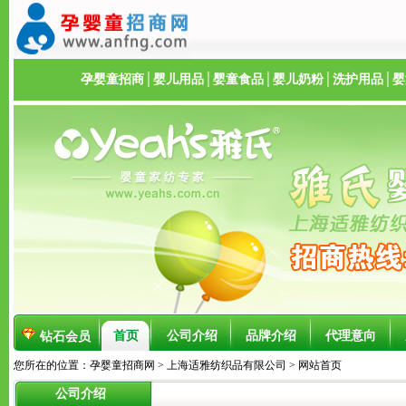
孕婴童招商
│
婴儿用品
│
婴童食品
│
婴儿奶粉
│
洗护用品
│
婴
首页
公司介绍
品牌介绍
代理意向
钻石会员
您所在的位置：
孕婴童招商网
>
上海适雅纺织品有限公司
> 网站首页
公司介绍