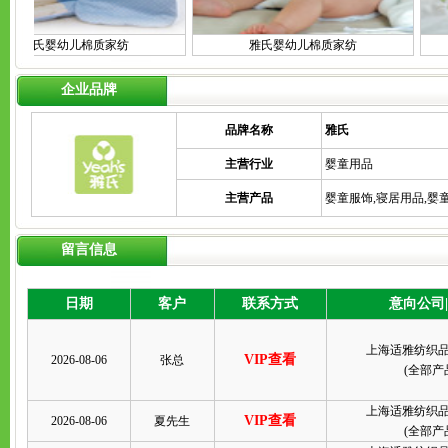
雅氏婴幼儿棉质家纺
雅氏婴幼儿棉质家纺
企业品牌
品牌名称
雅氏
主营行业
婴童用品
主营产品
婴童服饰,寝居用品,婴
留言信息
日期
客户
联系方式
意向公司
上海适雅纺织
VIP查看
2026-08-06
张总
(
全部产
上海适雅纺织
VIP查看
2026-08-06
夏先生
(
全部产