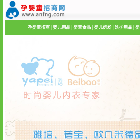
孕婴童招商
│
婴儿用品
│
婴童食品
│
婴儿奶粉
│
洗护用品
│
婴