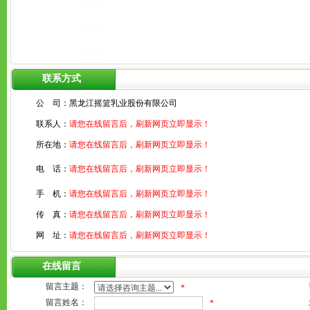
联系方式
公 司：
黑龙江摇篮乳业股份有限公司
联系人：
请您在线留言后，刷新网页立即显示！
所在地：
请您在线留言后，刷新网页立即显示！
电 话：
请您在线留言后，刷新网页立即显示！
手 机：
请您在线留言后，刷新网页立即显示！
传 真：
请您在线留言后，刷新网页立即显示！
网 址：
请您在线留言后，刷新网页立即显示！
在线留言