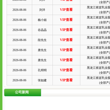
(
全部产
黑龙江摇篮乳业
VIP查看
2026-08-06
刘洋
(
全部产
黑龙江摇篮乳业
VIP查看
2026-08-06
杨小姐
(
全部产
黑龙江摇篮乳业
VIP查看
2026-08-06
谷晶晶
(
全部产
黑龙江摇篮乳业
VIP查看
2026-08-06
段先生
(
全部产
黑龙江摇篮乳业
VIP查看
2026-08-06
唐先生
(
全部产
黑龙江摇篮乳业
VIP查看
2026-08-06
唐先生
(
全部产
黑龙江摇篮乳业
VIP查看
2026-08-06
孔明明
(
全部产
黑龙江摇篮乳业
VIP查看
2026-08-06
张如建
(
全部产
公司新闻