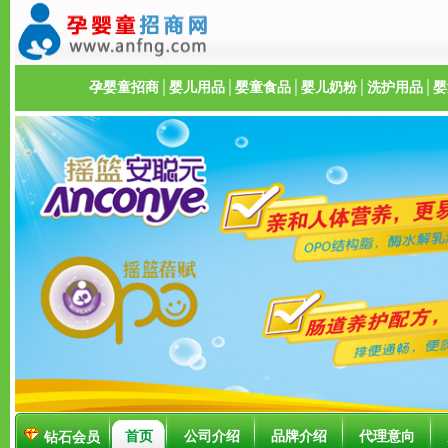
孕婴童招商
│
婴儿用品
│
婴童食品
│
婴儿奶粉
│
洗护用品
│
婴
首页
公司介绍
品牌介绍
代理意向
钻石会员