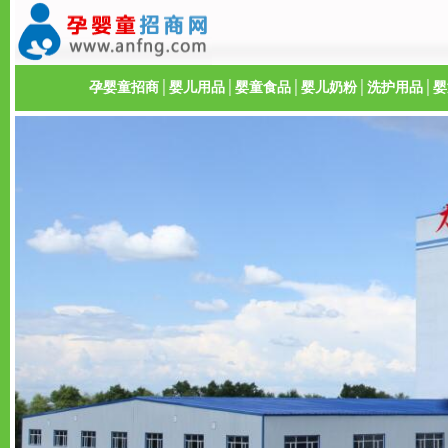
孕婴童招商
│
婴儿用品
│
婴童食品
│
婴儿奶粉
│
洗护用品
│
婴