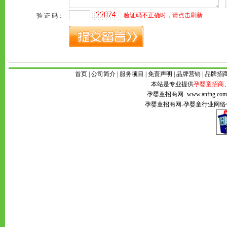
首页
|
公司简介
|
服务项目
|
免责声明
|
品牌营销
|
品牌招
本站是专业提供
孕婴童招商
孕婴童招商网
- www.anfng
孕婴童招商网
-
孕婴童
行业网络传