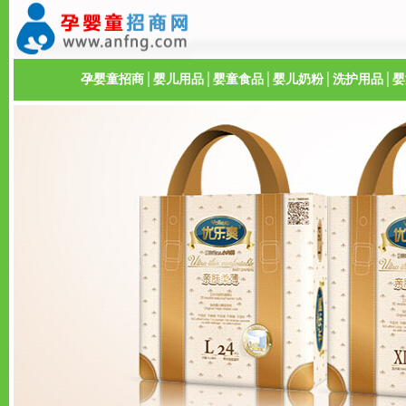
孕婴童招商
│
婴儿用品
│
婴童食品
│
婴儿奶粉
│
洗护用品
│
婴