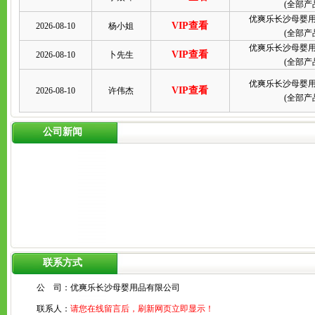
(
全部产
优爽乐长沙母婴
VIP查看
2026-08-10
杨小姐
(
全部产
优爽乐长沙母婴
VIP查看
2026-08-10
卜先生
(
全部产
优爽乐长沙母婴
VIP查看
2026-08-10
许伟杰
(
全部产
公司新闻
联系方式
公 司：
优爽乐长沙母婴用品有限公司
联系人：
请您在线留言后，刷新网页立即显示！